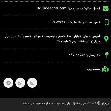
ایمیل سفارشات سازمانها: B2B@peechar.com
تلفن همراه و واتساپ: 09052366110
آدرس: تهران-خیابان امام خمینی-نرسیده به میدان حسن آباد-بازار ابزار
یراق تهران-طبقه دوم شماره 367
کد پستی: 48574-11367
مسیر یاب
پیچار
2021 تمامی حقوق برای مجموعه پیچار محفوظ می باشد.