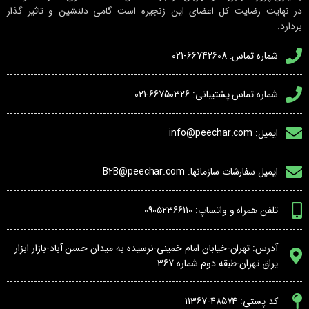
در نهایت رضایت کل اعضای این زنجیره است گامی دلنشین و تاثیر گذار
بردارد.
شماره تماس: 66742608-021
شماره تماس پشتیبانی: 66750326-021
ایمیل: info@peechar.com
ایمیل سفارشات سازمانها: B2B@peechar.com
تلفن همراه و واتساپ: 09052366110
آدرس: تهران-خیابان امام خمینی-نرسیده به میدان حسن آباد-بازار ابزار
یراق تهران-طبقه دوم شماره 367
کد پستی: 48574-11367