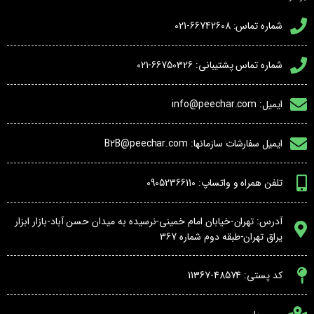
شماره تماس: 66742608-021
شماره تماس پشتیبانی: 66750326-021
ایمیل: info@peechar.com
ایمیل سفارشات سازمانها: B2B@peechar.com
تلفن همراه و واتساپ: 09052366110
آدرس: تهران-خیابان امام خمینی-نرسیده به میدان حسن آباد-بازار ابزار
یراق تهران-طبقه دوم شماره 367
کد پستی: 48574-11367