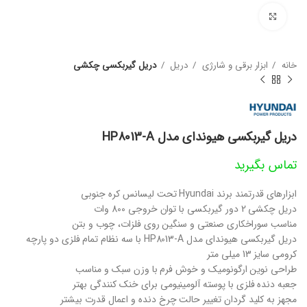
بزرگنمایی تصویر
خانه
ابزار برقی و شارژی
دریل
دریل گیربکسی چکشی
دریل گیربکسی هیوندای مدل HP8013-A
تماس بگیرید
ابزارهای قدرتمند برند Hyundai تحت لیسانس کره جنوبی
دریل چکشی 2 دور گیربکسی با توان خروجی 800 وات
مناسب سوراخکاری صنعتی و سنگین روی فلزات، چوب و بتن
دریل گیربکسی هیوندای مدل HP8013-A با سه نظام تمام فلزی دو پارچه
کرومی سایز 13 میلی متر
طراحی نوین ارگونومیک و خوش فرم با وزن سبک و مناسب
جعبه دنده فلزی با پوسته آلومینیومی برای خنک کنندگی بهتر
مجهز به کلید گردان تغییر حالت چرخ دنده و اعمال قدرت بیشتر