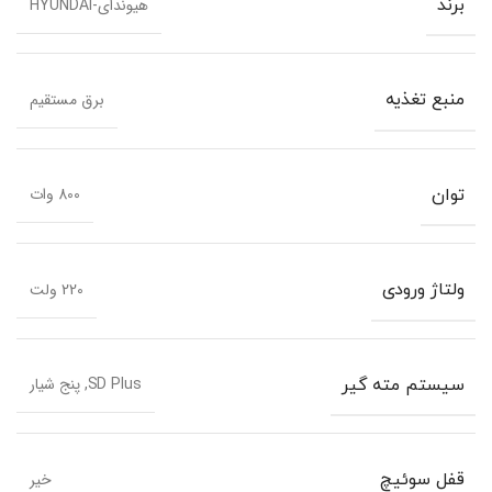
هیوندای-HYUNDAI
برند
برق مستقیم
منبع تغذیه
800 وات
توان
220 ولت
ولتاژ ورودی
SD Plus, پنج شیار
سیستم مته گیر
خیر
قفل سوئیچ