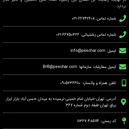
بردارد.
شماره تماس: 66742608-021
شماره تماس پشتیبانی: 66750326-021
ایمیل: info@peechar.com
ایمیل سفارشات سازمانها: B2B@peechar.com
تلفن همراه و واتساپ: 09052366110
آدرس: تهران-خیابان امام خمینی-نرسیده به میدان حسن آباد-بازار ابزار
یراق تهران-طبقه دوم شماره 367
کد پستی: 48574-11367