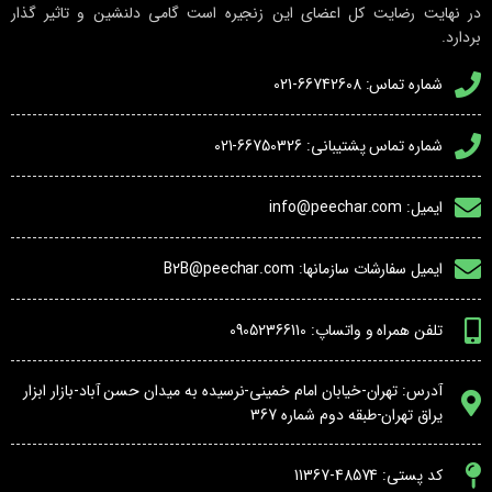
در نهایت رضایت کل اعضای این زنجیره است گامی دلنشین و تاثیر گذار
بردارد.
شماره تماس: 66742608-021
شماره تماس پشتیبانی: 66750326-021
ایمیل: info@peechar.com
ایمیل سفارشات سازمانها: B2B@peechar.com
تلفن همراه و واتساپ: 09052366110
آدرس: تهران-خیابان امام خمینی-نرسیده به میدان حسن آباد-بازار ابزار
یراق تهران-طبقه دوم شماره 367
کد پستی: 48574-11367