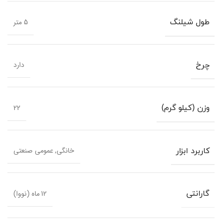
5 متر
طول شیلنگ
دارد
چرخ
22
وزن (کیلو گرم)
خانگی, عمومی صنعتی
کاربرد ابزار
12 ماه (نووا)
گارانتی