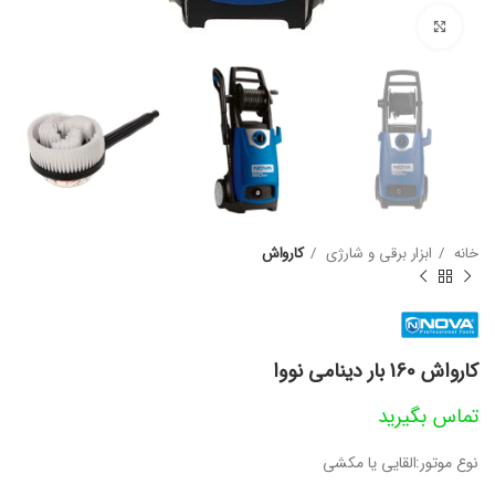
بزرگنمایی تصویر
خانه
ابزار برقی و شارژی
کارواش
کارواش 160 بار دینامی نووا
تماس بگیرید
نوع موتور:القایی یا مکشی