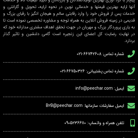
پیچار با گرد آوری بهترین تولیدکنندگان و بازرگانان و تایید کیفیت کالا و خدمات
آنها ارایه بهترین قیمتها و خدماتی نوین در نحوه ارایه، تحویل و گارانتی و
خدمات پس از فروش خود را وارد رقابتی سالم و هیجان انگیز با رقبای بزرگ و
قدیمی در زمینه فروش آنلاین به همراه توجه و مشاوره تخصصی نموده است تا
به یاری پروردگار بزرگ و مهربان در جهت تحقق اهداف مشتری مدارانه خود که
در نهایت رضایت کل اعضای این زنجیره است گامی دلنشین و تاثیر گذار
بردارد.
شماره تماس: 66742608-021
شماره تماس پشتیبانی: 66750326-021
ایمیل: info@peechar.com
ایمیل سفارشات سازمانها: B2B@peechar.com
تلفن همراه و واتساپ: 09052366110