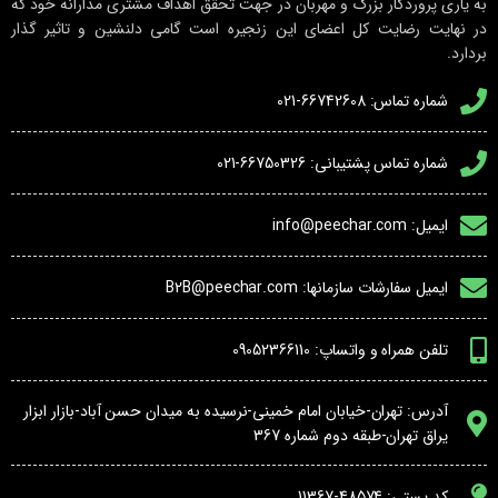
به یاری پروردگار بزرگ و مهربان در جهت تحقق اهداف مشتری مدارانه خود که
در نهایت رضایت کل اعضای این زنجیره است گامی دلنشین و تاثیر گذار
بردارد.
شماره تماس: 66742608-021
شماره تماس پشتیبانی: 66750326-021
ایمیل: info@peechar.com
ایمیل سفارشات سازمانها: B2B@peechar.com
تلفن همراه و واتساپ: 09052366110
آدرس: تهران-خیابان امام خمینی-نرسیده به میدان حسن آباد-بازار ابزار
یراق تهران-طبقه دوم شماره 367
کد پستی: 48574-11367