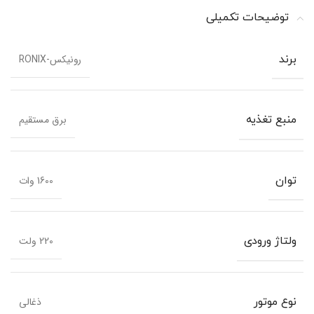
توضیحات تکمیلی
رونیکس-RONIX
برند
برق مستقیم
منبع تغذیه
1600 وات
توان
220 ولت
ولتاژ ورودی
ذغالی
نوع موتور