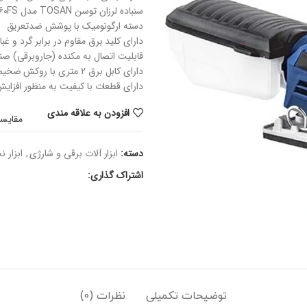
سنباده لرزان توسن TOSAN مدل 4260FS مجهز به کفه آلومینیومی مقاوم سایز 110x 100
دسته ارگونومیک با پوشش ضدتعریق
دارای کلید برق مقاوم در برابر گرد و غبار
قابلیت اتصال به مکنده (جاروبرقی) صن
دارای کابل برق 2 متری با روکش ضخیم
دارای قطعات با کیفیت به منظور افزایش
افزودن به علاقه مندی
مقایسه
دسته:
ابزار آلات برقی و شارژی
,
ابزار ن
اشتراک گذاری:
توضیحات تکمیلی
نظرات (0)