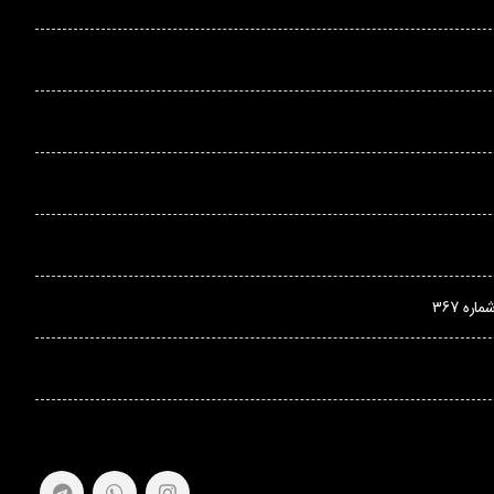
ه 367