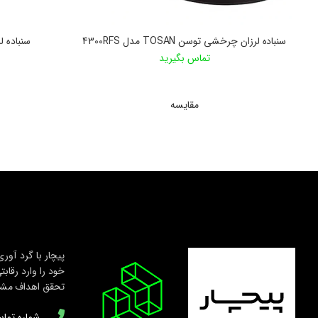
سنباده لرزان چرخشی توسن TOSAN مدل 4300RFS
سنباده لر
تماس بگیرید
اطلاعات بیشتر
مقایسه
پیچار با گرد آور
خود را وارد رقاب
تحقق اهداف مشتر
شماره تماس: 6742608