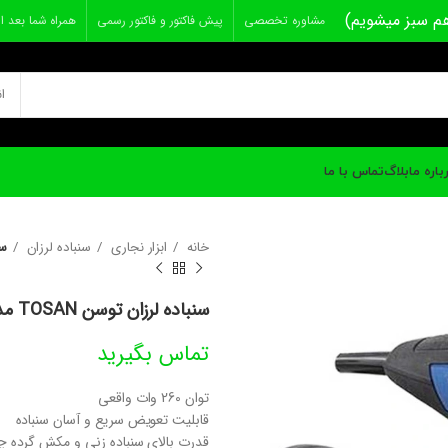
م سبز میشویم)
مشاوره تخصصی
پیش فاکتور و فاکتور رسمی
همراه شما بعد ا
ا
باره ما
بلاگ
تماس با ما
خانه
ابزار نجاری
سنباده لرزان
سنب
سنباده لرزان توسن TOSAN مدل 4260FS
تماس بگیرید
توان 260 وات واقعی
قابلیت تعویض سریع و آسان سنباده
قدرت بالای سنباده زنی و مکش گرده 