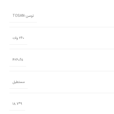
توسن-TOSAN
260 وات
4260fs
مستطیل
9*18.7