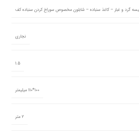
سه گرد و غبار – کاغذ سنباده – شابلون مخصوص سوراخ کردن سنباده کف
نجاری
1.5
100*110 میلیمتر
2 متر