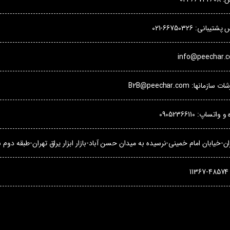
بانی: 66750326-021
مانها: B2B@peechar.com
تساپ: 09052366110
-خیابان امام خمینی-نرسیده به میدان حسن آباد-بازار ابزار یراق تهران-طبقه دوم شمار