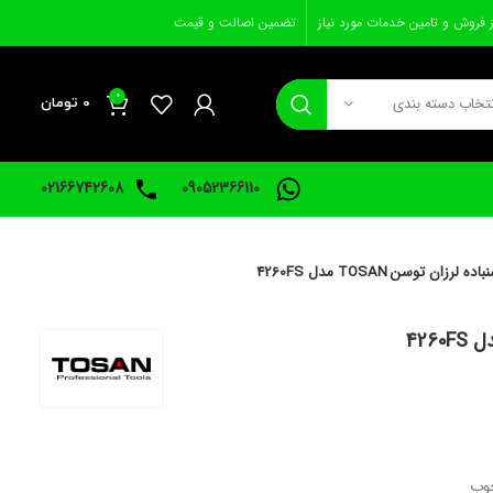
ز فروش و تامین خدمات مورد نیاز
تضمین اصالت و قیمت
0
نتخاب دسته بندی
0
تومان
02166742608
09052366110
اده لرزان توسن TOSAN مدل 4260FS
چوب