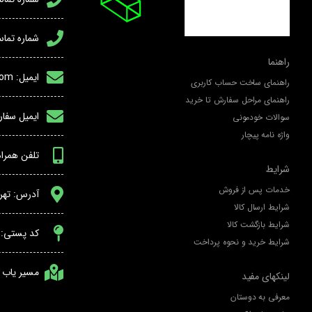
شماره تماس پشتی
راهنما
ایمیل: info@peechar.com
راهنمای ساخت حساب کاربری
راهنمای مراحل سفارش تا خرید
ایمیل سفارشات ساز
سوالات خودمونی
واژه نامه پیچار
تلفن همراه و وا
شرایط
خدمات پس از فروش
آدرس: تهران
شرایط ارسال کالا
شرایط بازگشت کالا
کد پستی: 48574-11367
شرایط خرید و نحوه پرداخت
مسیر یاب
لینکهای مفید
معرفی به دوستان