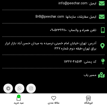
ایمیل: info@peechar.com
ایمیل سفارشات سازمانها: B2B@peechar.com
تلفن همراه و واتساپ: 09052366110
آدرس: تهران-خیابان امام خمینی-نرسیده به میدان حسن آباد-بازار ابزار
یراق تهران-طبقه دوم شماره 367
کد پستی: 48574-11367
مسیر یاب
0
فروشگاه
علاقه مندی
سبد خرید