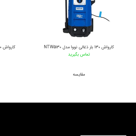
کارواش 130 بار ذغالی نووا مدل NTW5130
کارواش 130 بار ذغالی رونیکس مدل U130
تماس بگیرید
اطلاعات بیشتر
مقایسه