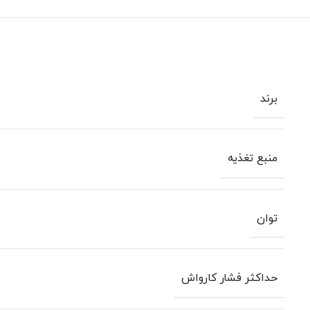
برند
منبع تغذیه
توان
حداکثر فشار کارواش