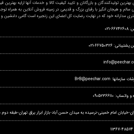
ی بهترین تولیدکنندگان و بازرگانان و تایید کیفیت کالا و خدمات آنها ارایه بهترین
تی سالم و هیجان انگیز با رقبای بزرگ و قدیمی در زمینه فروش آنلاین به همراه ت
ی مدارانه خود که در نهایت رضایت کل اعضای این زنجیره است گامی دلنشین و تاث
6-021
بانی: 66750326-021
مانها: B2B@peechar.com
تساپ: 09052366110
-خیابان امام خمینی-نرسیده به میدان حسن آباد-بازار ابزار یراق تهران-طبقه دوم شمار