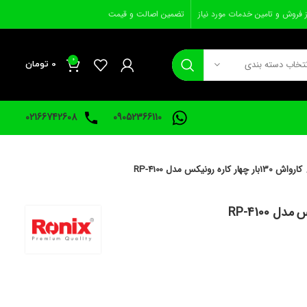
ز فروش و تامین خدمات مورد نیاز
تضمین اصالت و قیمت
0
نتخاب دسته بندی
0
تومان
02166742608
09052366110
کارواش 130بار چهار کاره رونیکس مدل RP-4100