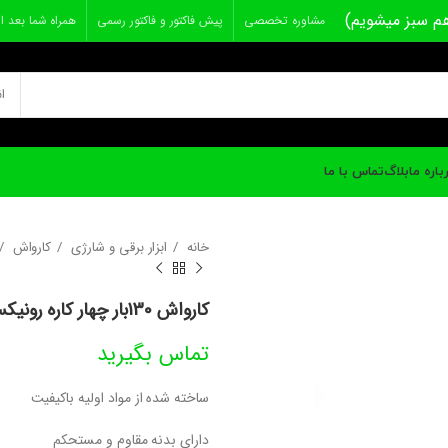
م سبز میشویم)
مشاوره تخصصی
پیش فاکتور و فاکتور رسمی
همراه شما بعد ا
ا
باره ما
بلاگ
تماس با ما
خانه
ابزار برقی و شارژی
کارواش
کارواش 130بار چهار کاره رونیکس مدل RP-4100
تماس بگیرید
ساخته شده از مواد اولیه باکیفیت
دارای بدنه مقاوم و مستحکم