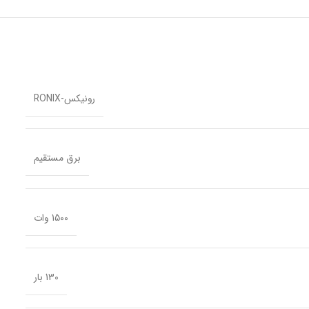
رونیکس-RONIX
برق مستقیم
1500 وات
130 بار