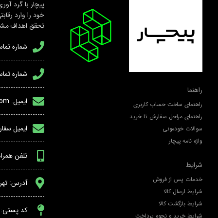
پیچار با گرد آور
خود را وارد رقاب
تحقق اهداف مشتر
شماره تماس: 6742608
شماره تماس پشتی
راهنما
ایمیل: info@peechar.com
راهنمای ساخت حساب کاربری
راهنمای مراحل سفارش تا خرید
ایمیل سفارشات ساز
سوالات خودمونی
واژه نامه پیچار
تلفن همراه و وا
شرایط
خدمات پس از فروش
آدرس: تهران
شرایط ارسال کالا
شرایط بازگشت کالا
کد پستی: 48574-11367
شرایط خرید و نحوه پرداخت