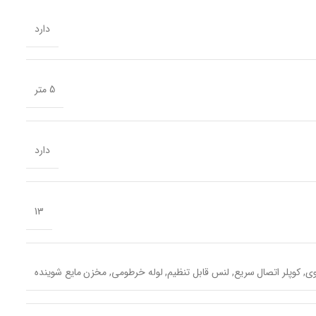
دارد
5 متر
دارد
13
, کوپلر اتصال سریع, لنس قابل تنظیم, لوله خرطومی, مخزن مایع شوینده